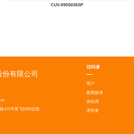
CUV-090S036SP
访问者
股份有限公司
用户
新闻媒体
com
供应商
459号英飞特科技园
求职者